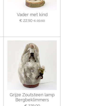
Vader met kind
€ 22,50
€ 39,50
Grijze Zoutsteen lamp
Bergbeklimmers
€ 229,00