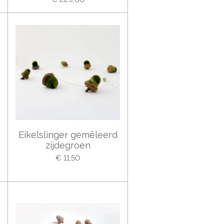
Eikelslinger gemêleerd
zijdegroen
€ 11,50