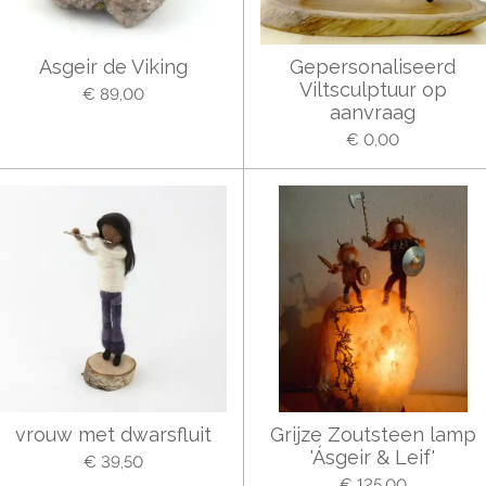
Asgeir de Viking
Gepersonaliseerd
Viltsculptuur op
€ 89,00
aanvraag
€ 0,00
vrouw met dwarsfluit
Grijze Zoutsteen lamp
'Ásgeir & Leif'
€ 39,50
€ 125,00