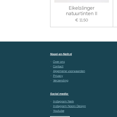
Eikelslinger
natuurtinten II
€ 11,50
Nooni-en-Neik.nl
Over ons
Contact
Algemene voorwaarden
Privacy
Verzending
Social media:
Instagram Neik
Instagram Nooni Design
Youtube