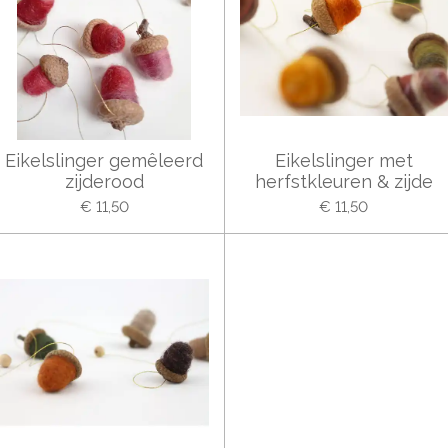
Eikelslinger gemêleerd
Eikelslinger met
zijderood
herfstkleuren & zijde
€ 11,50
€ 11,50