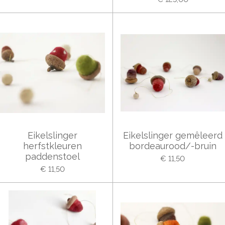
Eikelslinger
Eikelslinger gemêleerd
herfstkleuren
bordeaurood/-bruin
paddenstoel
€ 11,50
€ 11,50