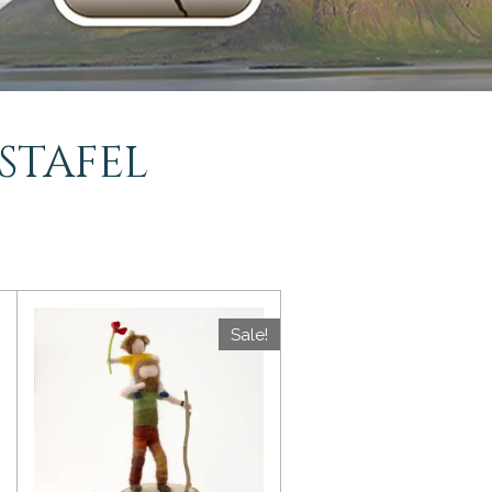
stafel
Sale!