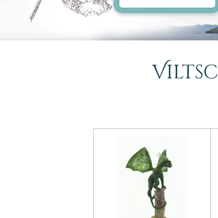
Vilts