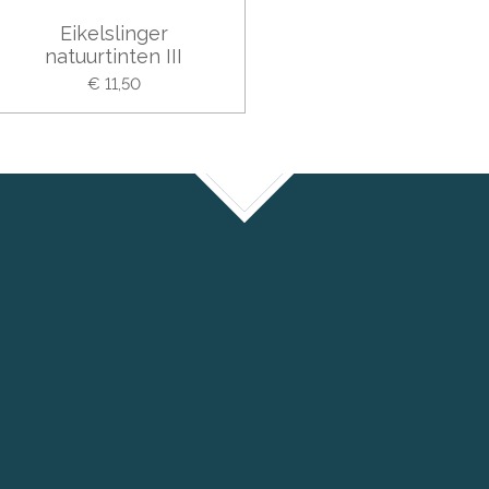
Eikelslinger
natuurtinten III
€ 11,50
TOP