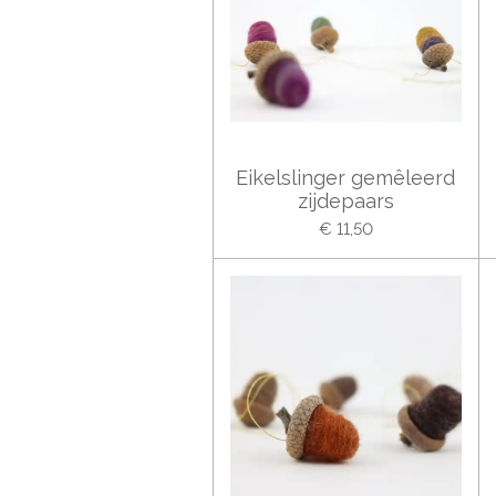
Eikelslinger gemêleerd
zijdepaars
€ 11,50