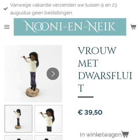
Vanwege vakantie verzenden we tussen 9 en 23
Ga
augustus geen bestellingen.
direct
Nooni-en-Neik
naar
de
hoofdinhoud
vrouw
met
dwarsflui
t
€ 39,50
In winkelwagen