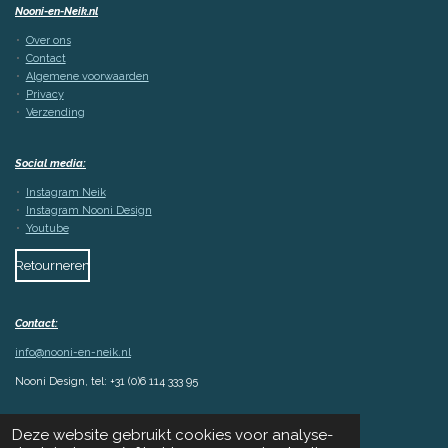
Nooni-en-Neik.nl
Over ons
Contact
Algemene voorwaarden
Privacy
Verzending
Social media:
Instagram Neik
Instagram Nooni Design
Youtube
Retourneren
Contact:
info@nooni-en-neik.nl
Nooni Design, tel: +31 (0)6 114 333 95
© 2023 - 2026 Nooni-en-Neik
Deze website gebruikt cookies voor analyse-
Powered by
JouwWeb