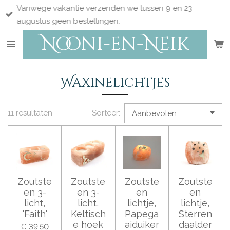
Vanwege vakantie verzenden we tussen 9 en 23
Ga
augustus geen bestellingen.
direct
Nooni-en-Neik
naar
de
hoofdinhoud
Waxinelichtjes
11 resultaten
Sorteer:
Zoutste
Zoutste
Zoutste
Zoutste
en 3-
en 3-
en
en
licht,
licht,
lichtje,
lichtje,
'Faith'
Keltisch
Papega
Sterren
e hoek
aiduiker
daalder
€ 39,50