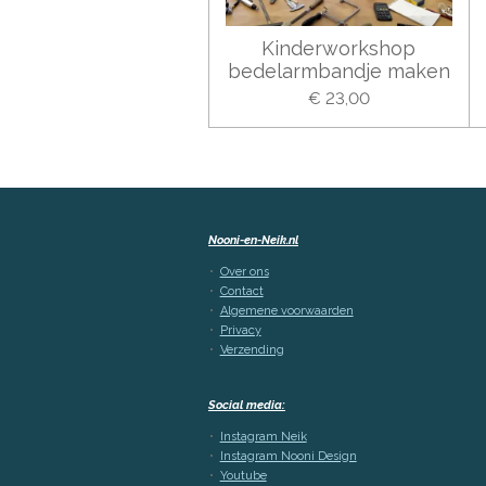
Kinderworkshop
bedelarmbandje maken
€ 23,00
Nooni-en-Neik.nl
Over ons
Contact
Algemene voorwaarden
Privacy
Verzending
Social media:
Instagram Neik
Instagram Nooni Design
Youtube