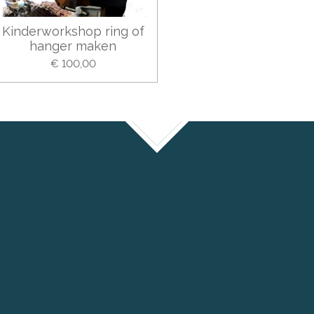
Kinderworkshop ring of
hanger maken
€ 100,00
TOP