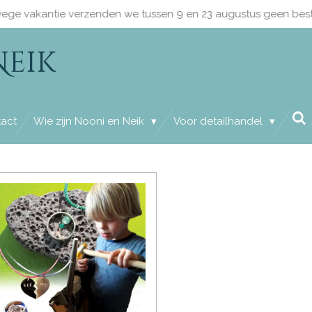
ege vakantie verzenden we tussen 9 en 23 augustus geen best
Neik
act
Wie zijn Nooni en Neik
Voor detailhandel