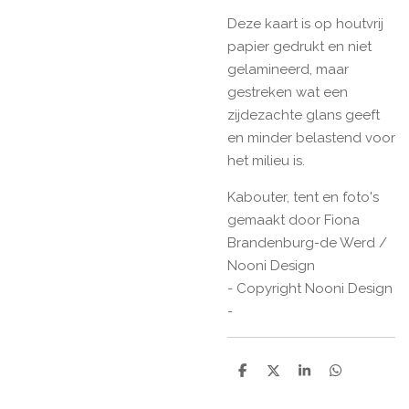
Deze kaart is op houtvrij
papier gedrukt en niet
gelamineerd, maar
gestreken wat een
zijdezachte glans geeft
en minder belastend voor
het milieu is.
Kabouter, tent en foto's
gemaakt door Fiona
Brandenburg-de Werd /
Nooni Design
- Copyright Nooni Design
-
D
D
S
D
e
e
h
e
l
e
a
l