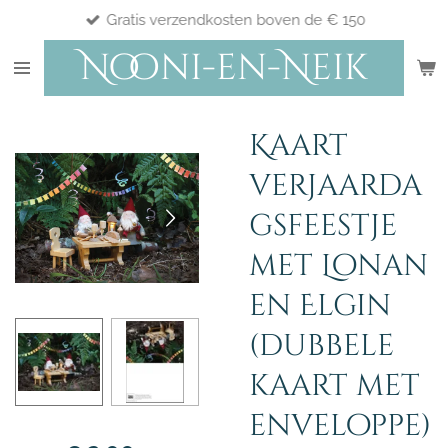
Gratis verzendkosten boven de € 150
Ga
direct
Nooni-en-Neik
naar
de
hoofdinhoud
Kaart
verjaarda
gsfeestje
met Lonan
en Elgin
(dubbele
kaart met
enveloppe)