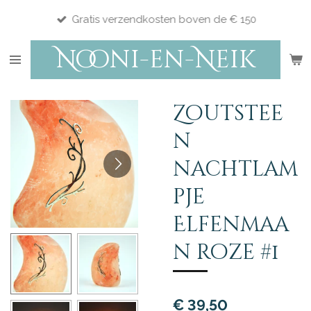
Ga
Gratis verzendkosten boven de € 150
direct
Nooni-en-Neik
naar
de
hoofdinhoud
Zoutstee
n
nachtlam
pje
Elfenmaa
n roze #1
€ 39,50