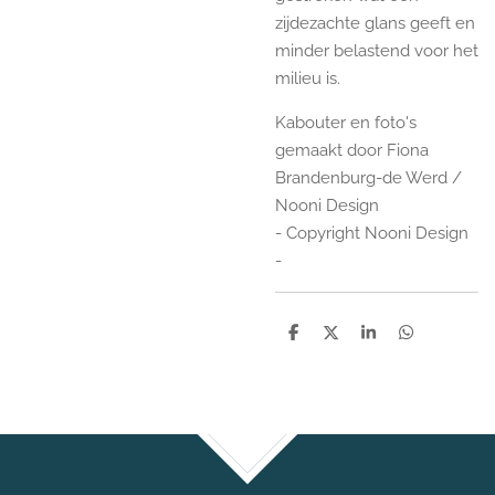
zijdezachte glans geeft en
minder belastend voor het
milieu is.
Kabouter en foto's
gemaakt door Fiona
Brandenburg-de Werd /
Nooni Design
- Copyright Nooni Design
-
D
D
S
D
e
e
h
e
l
e
a
l
e
l
r
e
n
e
n
TOP