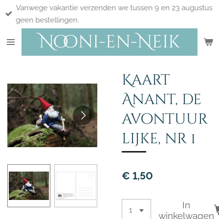
Vanwege vakantie verzenden we tussen 9 en 23 augustus
Ga
geen bestellingen.
direct
Nooni-en-Neik
naar
de
hoofdinhoud
Kaart
Anant, de
avontuur
lijke, nr 1
€ 1,50
In
winkelwagen