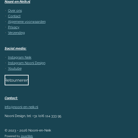
Nooni-en-Neik.nl
Over ons
Contact
Algemene voorwaarden
Privacy
Verzending
Social media:
Instagram Neik
Instagram Nooni Design
Youtube
Retourneren
Contact:
info@nooni-en-neik.nl
Nooni Design, tel: +31 (0)6 114 333 95
© 2023 - 2026 Nooni-en-Neik
Powered by
JouwWeb